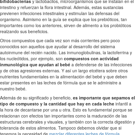
bifidobacterias
y lactobacilos, microorganismos que se instalan en el
intestino y refuerzan la flora intestinal. Además, estas sustancias
previenen infecciones intestinales y estimulan las defensas del
organismo. Asimismo en la guía se explica que los prebióticos, tan
importantes como los anteriores, sirven de alimento a los probióticos
realzando sus beneficios.
Otros compuestos que cada vez son más corrientes pero poco
conocidos son aquellos que ayudar al desarrollo del sistema
autoinmune del recién nacido. Las inmunoglobulinas, la lactoferrina y
los nucleótidos, por ejemplo, son
compuestos con actividad
inmunológica que ayudan al bebé
a defenderse de las infecciones
y de otras agresiones externas. Y así un largo etcétera sobre otros
nutrientes fundamentales en la alimentación del bebé y que deben
estar presentes en las leches de fórmula que se le administre a
nuestro bebé.
Además de su significado y beneficio,
es importante que sepamos el
tipo de compuesto y la cantidad que hay en cada leche
infantil a
la hora de decantarse por una u otra. Esto es fundamental porque se
relacionan con efectos tan importantes como la maduración de las
estructuras cerebrales y visuales, y también con la correcta digestión y
tolerancia de estos alimentos. Tampoco debemos olvidar que si
tenemos la necesidad de
mezclar diferentes leches de fórmula
,