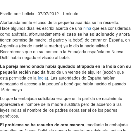
Escrito por: Leticia
07/07/2012
1 minuto
Afortunadamente el caso de la pequeña apátrida se ha resuelto.
Hace algunos días les escribí acerca de una
niña
que era considerada
como apátrida, afortunadamente
el caso se ha solucionado
y ahora
tienen permiso (la madre, el padre y la bebé) de entrar en España, en
Argentina (donde nació la madre) ya le dio la nacionalidad.
Recordemos que en su momento la Embajada española en Nueva
Delhi había negado el visado al bebé.
La pareja mencionada había quedado atrapada en la India con su
pequeña recién nacida
fruto de un vientre de alquiler (acción que
está permitida en la
India
). Las autoridades de España habían
denegado el acceso a la pequeña bebé que había nacido el pasado
16 de mayo.
Lo que la embajada solicitaba era que en la partida de nacimiento
apareciera el nombre de la madre sustituta pero de acuerdo a las
leyes indias el nombre de los padres debía ser el de los padres
genéticos.
El problema se ha resuelto de otra manera
, mediante la embajada
argentina en Nueva Delhi, de donde la madre es originaria, así se le