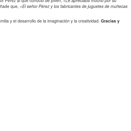
or Pérez al que conoció de jóven,
«Le apreciaba mucho por su
Añade que,
«El señor Pérez y los fabricantes de juguetes de muñecas
ilia y el desarrollo de la imaginación y la creatividad.
Gracias y