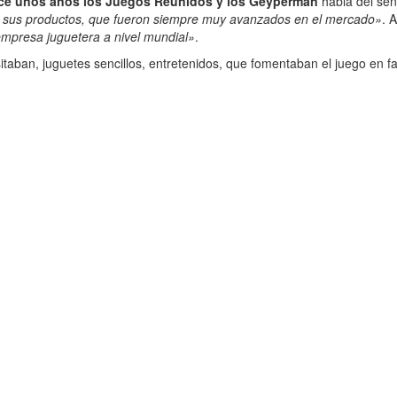
ace unos años los Juegos Reunidos y los Geyperman
habla del señ
con sus productos, que fueron siempre muy avanzados en el mercado»
. 
empresa juguetera a nivel mundial»
.
itaban, juguetes sencillos, entretenidos, que fomentaban el juego en fam