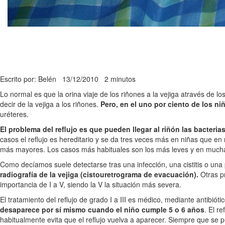
Escrito por: Belén
13/12/2010
2 minutos
Lo normal es que la orina viaje de los riñones a la vejiga através de l
decir de la vejiga a los riñones.
Pero, en el uno por ciento de los ni
uréteres.
El problema del reflujo es que pueden llegar al riñón las bacteria
casos el reflujo es hereditario y se da tres veces más en niñas que en 
más mayores. Los casos más habituales son los más leves y en mucha
Como decíamos suele detectarse tras una infección, una cistitis o una pi
radiografía de la vejiga (cistouretrograma de evacuación).
Otras p
importancia de I a V, siendo la V la situación más severa.
El tratamiento del reflujo de grado I a III es médico, mediante antibiót
desaparece por sí mismo cuando el niño cumple 5 o 6 años
. El r
habitualmente evita que el reflujo vuelva a aparecer. Siempre que se p