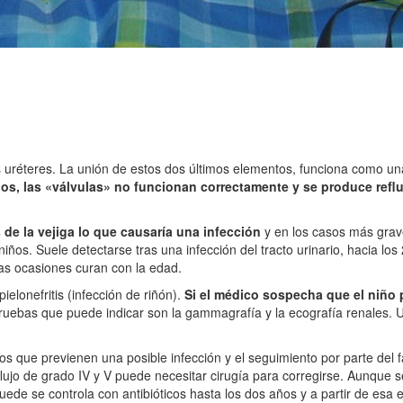
os uréteres. La unión de estos dos últimos elementos, funciona como una
ños, las «válvulas» no funcionan correctamente y se produce reflu
s de la vejiga lo que causaría una infección
y en los casos más grave
niños. Suele detectarse tras una infección del tracto urinario, hacia l
s ocasiones curan con la edad.
elonefritis (infección de riñón).
Si el médico sospecha que el niño p
ruebas que puede indicar son la gammagrafía y la ecografía renales. U
icos que previenen una posible infección y el seguimiento por parte del f
eflujo de grado IV y V puede necesitar cirugía para corregirse. Aunque 
uede se controla con antibióticos hasta los dos años y a partir de esa 