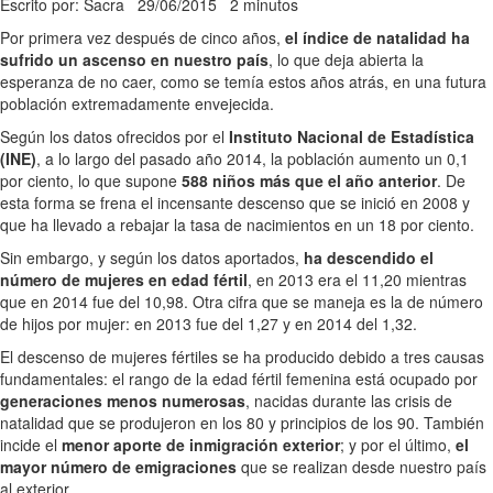
Escrito por: Sacra
29/06/2015
2 minutos
Por primera vez después de cinco años,
el índice de natalidad ha
sufrido un ascenso en nuestro país
, lo que deja abierta la
esperanza de no caer, como se temía estos años atrás, en una futura
población extremadamente envejecida.
Según los datos ofrecidos por el
Instituto Nacional de Estadística
(INE)
, a lo largo del pasado año 2014, la población aumento un 0,1
por ciento, lo que supone
588 niños más que el año anterior
. De
esta forma se frena el incensante descenso que se inició en 2008 y
que ha llevado a rebajar la tasa de nacimientos en un 18 por ciento.
Sin embargo, y según los datos aportados,
ha descendido el
número de mujeres en edad fértil
, en 2013 era el 11,20 mientras
que en 2014 fue del 10,98. Otra cifra que se maneja es la de número
de hijos por mujer: en 2013 fue del 1,27 y en 2014 del 1,32.
El descenso de mujeres fértiles se ha producido debido a tres causas
fundamentales: el rango de la edad fértil femenina está ocupado por
generaciones menos numerosas
, nacidas durante las crisis de
natalidad que se produjeron en los 80 y principios de los 90. También
incide el
menor aporte de inmigración exterior
; y por el último,
el
mayor número de emigraciones
que se realizan desde nuestro país
al exterior.