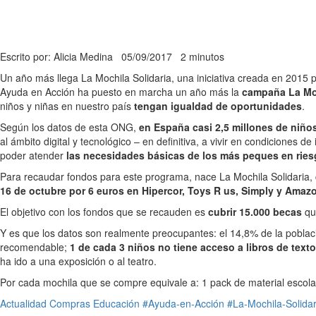
Escrito por: Alicia Medina
05/09/2017
2 minutos
Un año más llega La Mochila Solidaria, una iniciativa creada en 2015 p
Ayuda en Acción ha puesto en marcha un año más la
campaña La Moc
niños y niñas en nuestro país
tengan igualdad de oportunidades
.
Según los datos de esta ONG,
en España casi 2,5 millones de niños
al ámbito digital y tecnológico – en definitiva, a vivir en condicione
poder atender
las necesidades básicas de los más peques en ries
Para recaudar fondos para este programa, nace La Mochila Solidaria,
16 de octubre por 6 euros en Hipercor, Toys R us, Simply y Amaz
El objetivo con los fondos que se recauden es
cubrir 15.000 becas
que
Y es que los datos son realmente preocupantes: el 14,8% de la poblaci
recomendable;
1 de cada 3 niños no tiene acceso a libros de texto
ha ido a una exposición o al teatro.
Por cada mochila que se compre equivale a: 1 pack de material escola
Actualidad
Compras
Educación
#Ayuda-en-Acción
#La-Mochila-Solidar