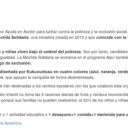
or Ayuda en Acción para luchar contra la pobreza y la exclusión social.
hila Solidaria
, una iniciativa creada en 2015 y que
coincide con la 
 y niñas viven bajo el umbral del pobreza.
Son por tanto, candidato
s de igualdad. La Mochila Solidaria se enmarca en el programa Aquí tam
go de exclusión.
diseñada por Kukuxumusu en cuatro colores (azul, naranja, verde
on
, que apoyan la campaña de forma desinteresada.
 irán destinadas a los centros escolares con los que colabora esta 
ón infantil no toma las 5 raciones diarias de fruta y verdura recomen
porque sus familias no pueden costearlos; el 32% de los niños y niña
r o 1 actividad educativa o
1 desayuno+1 comida+1 merienda para un
ia
#pobreza