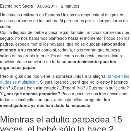
Escrito por: Sacra
03/06/2017
2 minutos
Un estudio realizado en Estados Unidos da respuesta al enigma del
escaso parpadeo de los bebés. Al parecer es por las largas horas de
sueño.
Con la llegada del bebé a casa llegan también muchas sorpresas que,
seguro, no nos habíamos planteado hasta el momento. Pocos son los
padres, especialmente los novatos, que no se quedan
embobados
mirando a su retoño
como si, todavía, no creyeran que hubiera
salido de su propio interior. Es así como cada gesto, cada mínimo
movimiento se convierte en todo
un acontecimiento para los
orgullosos papás
.
Pero al igual que nos viene la sorpresa unida a la alegría,
también las
dudas se multiplican
. Si está llorando ¿será que no lo estoy haciendo
bien? ¿Estará bien alimentado? ¿Tendrá frío? ¿Duerme lo suficiente?
Y
¿por qué apenas parpadea?
Poco a poco se nos irán desvelando
todas las incógnitas aunque, ante esta última pregunta,
los
investigadores ya nos han dado la respuesta
.
Mientras el adulto parpadea 15
veces, el bebé sólo lo hace 2