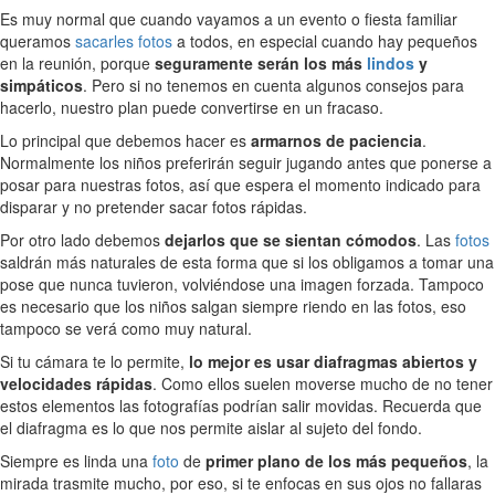
Es muy normal que cuando vayamos a un evento o fiesta familiar
queramos
sacarles fotos
a todos, en especial cuando hay pequeños
en la reunión, porque
seguramente serán los más
lindos
y
simpáticos
. Pero si no tenemos en cuenta algunos consejos para
hacerlo, nuestro plan puede convertirse en un fracaso.
Lo principal que debemos hacer es
armarnos de paciencia
.
Normalmente los niños preferirán seguir jugando antes que ponerse a
posar para nuestras fotos, así que espera el momento indicado para
disparar y no pretender sacar fotos rápidas.
Por otro lado debemos
dejarlos que se sientan cómodos
. Las
fotos
saldrán más naturales de esta forma que si los obligamos a tomar una
pose que nunca tuvieron, volviéndose una imagen forzada. Tampoco
es necesario que los niños salgan siempre riendo en las fotos, eso
tampoco se verá como muy natural.
Si tu cámara te lo permite,
lo mejor es usar diafragmas abiertos y
velocidades rápidas
. Como ellos suelen moverse mucho de no tener
estos elementos las fotografías podrían salir movidas. Recuerda que
el diafragma es lo que nos permite aislar al sujeto del fondo.
Siempre es linda una
foto
de
primer plano de los más pequeños
, la
mirada trasmite mucho, por eso, si te enfocas en sus ojos no fallaras