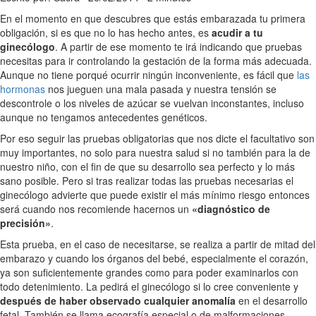
En el momento en que descubres que estás embarazada tu primera
obligación, si es que no lo has hecho antes, es
acudir a tu
ginecólogo
. A partir de ese momento te irá indicando que pruebas
necesitas para ir controlando la gestación de la forma más adecuada.
Aunque no tiene porqué ocurrir ningún inconveniente, es fácil que
las
hormonas
nos jueguen una mala pasada y nuestra tensión se
descontrole o los niveles de azúcar se vuelvan inconstantes, incluso
aunque no tengamos antecedentes genéticos.
Por eso seguir las pruebas obligatorias que nos dicte el facultativo son
muy importantes, no solo para nuestra salud si no también para la de
nuestro niño, con el fin de que su desarrollo sea perfecto y lo más
sano posible. Pero si tras realizar todas las pruebas necesarias el
ginecólogo advierte que puede existir el más mínimo riesgo entonces
será cuando nos recomiende hacernos un
«diagnóstico de
precisión»
.
Esta prueba, en el caso de necesitarse, se realiza a partir de mitad del
embarazo y cuando los órganos del bebé, especialmente el corazón,
ya son suficientemente grandes como para poder examinarlos con
todo detenimiento. La pedirá el ginecólogo si lo cree conveniente y
después de haber observado cualquier anomalía
en el desarrollo
fetal. También se llama ecografía especial o de malformaciones.