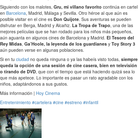
Siguiendo con los malotes,
Gru, mi villano favorito
continúa en cartel
en
Barcelona
, Madrid, Málaga y Sevilla. Otro héroe al que aún es
posible visitar en el cine es
Don Quijote
. Sus aventuras se pueden
disfrutar en Berga, Madrid y Alcañiz.
La Tropa de Trapo
, una de las
mejores películas que se han rodado para los niños más pequeños,
aún aguanta en algunos cines de Barcelona y Madrid.
El Tesoro del
Rey Midas
,
Ga’Hoole, la leyenda de los guardianes
y
Toy Story 3
aún pueden verse en algunas poblaciones.
Si en tu
ciudad
no queda ninguna o ya las habeís visto todas,
siempre
queda la opción de una sesión de cine casera, bien en televisión
o tirando de DVD
, que con el tiempo que está haciendo quizá sea lo
que más apetece. Lo importante es pasar un rato agradable con los
niños, adaptándonos a sus gustos.
Más información |
Hoy Cinema
Entretenimiento
#cartelera
#cine
#estreno
#infantil