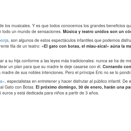
l de los musicales. Y es que todos conocemos los grandes beneficios q
lan todo un mundo de sensaciones.
Música y teatro unidos son un cóct
onja
, son algunos de estos espectáculos infantiles que podemos disfr
ente fila de un teatro:
«El gato con botas, el miau-sical» aúna la m
ar a su hija conforme a las leyes más tradicionales: nunca se ha de mez
dear un plan para que su madre le deje casarse con él.
Contando con 
madre de sus nobles intenciones. Pero el príncipe Eric no se lo pondrá
ta»
, especialistas en entretener y hacer disfrutar al público infantil. D
ial Gato con Botas.
El próximo domingo, 30 de enero, harán una pa
 6 euros y está dedicada para niños a partir de 3 años.