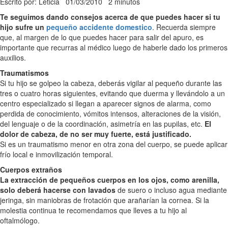
Escrito por: Leticia
01/03/2010
2 minutos
Te seguimos dando consejos acerca de que puedes hacer si tu
hijo sufre un
pequeño accidente domestico
. Recuerda siempre
que, al margen de lo que puedes hacer para salir del apuro, es
importante que recurras al médico luego de haberle dado los primeros
auxilios.
Traumatismos
Si tu hijo se golpeo la cabeza, deberás vigilar al pequeño durante las
tres o cuatro horas siguientes, evitando que duerma y llevándolo a un
centro especializado si llegan a aparecer signos de alarma, como
perdida de conocimiento, vómitos intensos, alteraciones de la visión,
del lenguaje o de la coordinación, asimetría en las pupilas, etc.
El
dolor de cabeza, de no ser muy fuerte, está justificado.
Si es un traumatismo menor en otra zona del cuerpo, se puede aplicar
frío local e inmovilización temporal.
Cuerpos extraños
La extracción de pequeños cuerpos en los ojos, como arenilla,
solo deberá hacerse con lavados
de suero o incluso agua mediante
jeringa, sin maniobras de frotación que arañarían la cornea. Si la
molestia continua te recomendamos que lleves a tu hijo al
oftalmólogo.