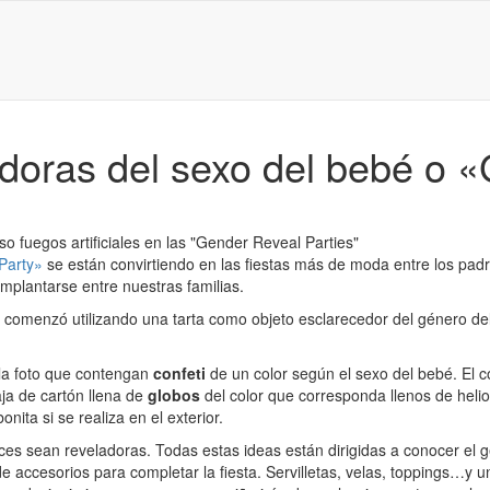
ladoras del sexo del bebé o
uso fuegos artificiales en las "Gender Reveal Parties"
Party»
se están convirtiendo en las fiestas más de moda entre los pad
plantarse entre nuestras familias.
 comenzó utilizando una tarta como objeto esclarecedor del género del 
 la foto que contengan
confeti
de un color según el sexo del bebé. El c
ja de cartón llena de
globos
del color que corresponda llenos de heli
ta si se realiza en el exterior.
luces sean reveladoras. Todas estas ideas están dirigidas a conocer el
de accesorios para completar la fiesta. Servilletas, velas, toppings…y u