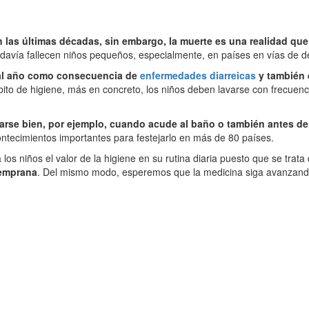
 las últimas décadas, sin embargo, la muerte es una realidad qu
todavía fallecen niños pequeños, especialmente, en países en vías de de
 al año como consecuencia de
enfermedades diarreicas
y también d
ábito de higiene, más en concreto, los niños deben lavarse con frecuen
arse bien, por ejemplo, cuando acude al baño o también antes d
ntecimientos importantes para festejarlo en más de 80 países.
a los niños el valor de la higiene en su rutina diaria puesto que se trat
emprana
. Del mismo modo, esperemos que la medicina siga avanzando 