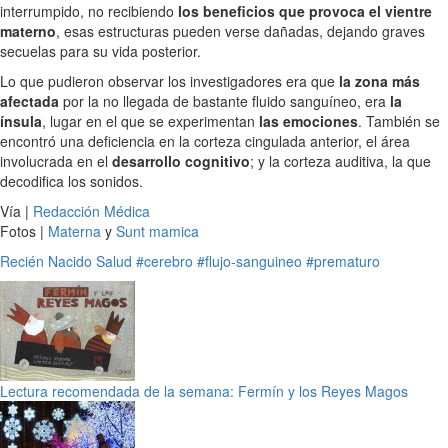
interrumpido, no recibiendo
los beneficios que provoca el vientre
materno
, esas estructuras pueden verse dañadas, dejando graves
secuelas para su vida posterior.
Lo que pudieron observar los investigadores era que
la zona más
afectada
por la no llegada de bastante fluido sanguíneo, era
la
ínsula
, lugar en el que se experimentan
las emociones
. También se
encontró una deficiencia en la corteza cingulada anterior, el área
involucrada en el
desarrollo cognitivo
; y la corteza auditiva, la que
decodifica los sonidos.
Vía |
Redacción Médica
Fotos |
Materna
y
Sunt mamica
Recién Nacido
Salud
#cerebro
#flujo-sanguineo
#prematuro
Lectura recomendada de la semana: Fermín y los Reyes Magos