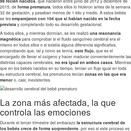
98 recién nacidos
, que nacieron entre junio de 2012 y diciembre de
2015, de
forma prematura
, todos ellos lo hicieron antes de la semana
32 de gestación, y pesaban menos de 1 kilo y medio. A estos bebés
se les
emparejaron con 104 que sí habían nacido en la fecha
prevista
y completando todo su desarrollo gestacional.
A todos ellos, y mientras dormían, se les realizó
una resonancia
magnética
para comprobar si el fluido sanguíneo cerebral era el
mismo en todos ellos o si existía alguna diferencia significativa,
comprobando que, tal y como se temía,
este flujo,
que es el
encargado de llevar el oxígeno y hacer madurar convenientemente las
distintas capaces cerebrales,
no era igual en ambos casos
. Mientras
que en los bebés nacidos en su tiempo, tenían un flujo igual en toda
su estructura cerebral, los prematuros tenían
zonas en las que era
menor
o, casi, inexistentes.
La zona más afectada, la que
controla las emociones
Durante el tercer trimestre del embarazo
la estructura cerebral de
los bebés crece de forma sorprendente
, por eso si este proceso es