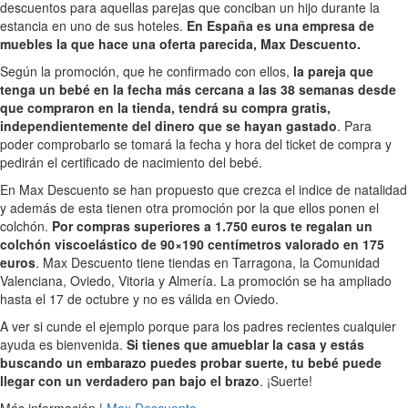
descuentos para aquellas parejas que conciban un hijo durante la
estancia en uno de sus hoteles.
En España es una empresa de
muebles la que hace una oferta parecida, Max Descuento.
Según la promoción, que he confirmado con ellos,
la pareja que
tenga un bebé en la fecha más cercana a las 38 semanas desde
que compraron en la tienda, tendrá su compra gratis,
independientemente del dinero que se hayan gastado
. Para
poder comprobarlo se tomará la fecha y hora del ticket de compra y
pedirán el certificado de nacimiento del bebé.
En Max Descuento se han propuesto que crezca el indice de natalidad
y además de esta tienen otra promoción por la que ellos ponen el
colchón.
Por compras superiores a 1.750 euros te regalan un
colchón viscoelástico de 90×190 centímetros valorado en 175
euros
. Max Descuento tiene tiendas en Tarragona, la Comunidad
Valenciana, Oviedo, Vitoria y Almería. La promoción se ha ampliado
hasta el 17 de octubre y no es válida en Oviedo.
A ver si cunde el ejemplo porque para los padres recientes cualquier
ayuda es bienvenida.
Si tienes que amueblar la casa y estás
buscando un embarazo puedes probar suerte, tu bebé puede
llegar con un verdadero pan bajo el brazo
. ¡Suerte!
Más información |
Max Descuento