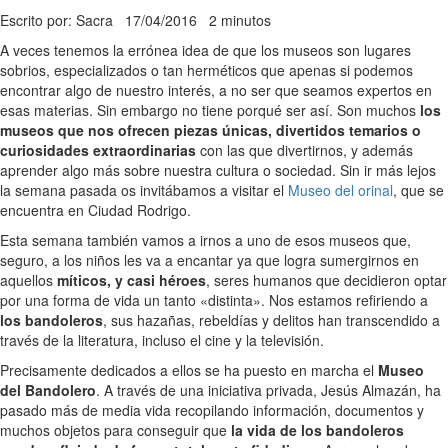
Escrito por: Sacra
17/04/2016
2 minutos
A veces tenemos la errónea idea de que los museos son lugares
sobrios, especializados o tan herméticos que apenas si podemos
encontrar algo de nuestro interés, a no ser que seamos expertos en
esas materias. Sin embargo no tiene porqué ser así. Son muchos
los
museos que nos ofrecen piezas únicas, divertidos temarios o
curiosidades extraordinarias
con las que divertirnos, y además
aprender algo más sobre nuestra cultura o sociedad. Sin ir más lejos
la semana pasada os invitábamos a visitar el
Museo del orinal
, que se
encuentra en Ciudad Rodrigo.
Esta semana también vamos a irnos a uno de esos museos que,
seguro, a los niños les va a encantar ya que logra sumergirnos en
aquellos
míticos, y casi héroes
, seres humanos que decidieron optar
por una forma de vida un tanto «distinta». Nos estamos refiriendo a
los bandoleros
, sus hazañas, rebeldías y delitos han transcendido a
través de la literatura, incluso el cine y la televisión.
Precisamente dedicados a ellos se ha puesto en marcha el
Museo
del Bandolero
. A través de una iniciativa privada, Jesús Almazán, ha
pasado más de media vida recopilando información, documentos y
muchos objetos para conseguir que
la vida de los bandoleros