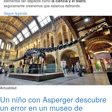
elementos tan dispares como
la ciencia y el teatro
,
seguramente creeremos que estamos delirando.
Seguir leyendo
Actualidad
Un niño con Asperger descubre
un error en un museo de