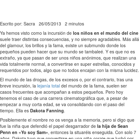
Escrito por: Sacra
26/05/2013
2 minutos
Ya hemos visto como la incursión de
los niños en el mundo del cine
suele traer distintas consecuencias, y no siempre agradables. Más allá
del glamour, los brillos y la fama, existe un submundo donde los
pequeños pueden hacer que su mundo se tambaleé. Y es que no es
extraño, ya que pasan de ser unos niños anónimos, que realizan una
vida totalmente normal, a convertirse en super estrellas, conocidos y
requeridos por todos, algo que no todos encajan con la misma lucidez.
El mundo de las drogas, de los excesos o, por el contrario, tras una
breve incursión, la
lejanía total
del mundo de la fama, suelen ser
casos frecuentes que acompañan a estos pequeños. Pero hoy
tenemos el caso de una carrera cinematográfica que, a pesar de
empezar a muy corta edad, se va consolidando con el paso del
tiempo. Ella es
Dakota Fanning
.
Posiblemente el nombre no os venga a la memoria, pero si digo que
fue la niña que defendió el papel desgarrador de
la hija de Sean
Penn en «Yo soy Sam»
, entonces la situaréis enseguida. Con solo 7
años, Dakota tuvo que convertirse en una niña-coraje que luchó por