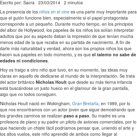
Escrito por: Sacra
23/03/2014
2 minutos
La presencia de los
niños en el cine
es una parte muy importante para
que el guión funcione bien, especialmente si el papel protagonista
corresponde a un pequeño. Durante mucho tiempo, en los principios
del albor de Hollywood, los papeles de los niños los solían interpretar
adultos que por su aspecto daban la impresión de que tenían mucha
menos edad de la que rezaba en su partida de nacimiento. A fin de
darle más naturalidad y verdad, ahora son los propios niños los que
hacen sus papeles en todo momento, y es que
el talento no sabe de
edades ni condiciones
.
Hoy os traigo a otro niño que tuvo, en su momento, las ideas muy
claras en aquello de dedicarse al mundo de la interpretación. Se trata
del actor británico
Nicholas Hoult
que desde su más tierna infancia
está buscándose un justo hueco en el glamour de la gran pantalla,
algo que no todos consiguen.
Nicholas Hoult nació en Wokingham,
Gran Bretaña
, en 1989, por lo
que nos encontramos con un actor joven que sigue demostrando que
los grandes caminos se realizan
paso a paso
. Su madre es una
profesora de piano y su padre un piloto de aviones comerciales, por lo
que haciendo un chiste fácil podríamos pensar que, uniendo el arte y
los altos vuelos, este niño aprendió de ambos como llegar al