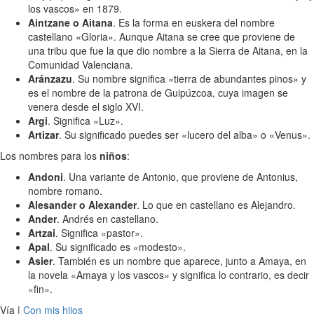
los vascos» en 1879.
Aintzane o Aitana
. Es la forma en euskera del nombre
castellano «Gloria». Aunque Aitana se cree que proviene de
una tribu que fue la que dio nombre a la Sierra de Aitana, en la
Comunidad Valenciana.
Aránzazu
. Su nombre significa «tierra de abundantes pinos» y
es el nombre de la patrona de Guipúzcoa, cuya imagen se
venera desde el siglo XVI.
Argi
. Significa «Luz».
Artizar
. Su significado puedes ser «lucero del alba» o «Venus».
Los nombres para los
niños
:
Andoni
. Una variante de Antonio, que proviene de Antonius,
nombre romano.
Alesander o Alexander
. Lo que en castellano es Alejandro.
Ander
. Andrés en castellano.
Artzai
. Significa «pastor».
Apal
. Su significado es «modesto».
Asier
. También es un nombre que aparece, junto a Amaya, en
la novela «Amaya y los vascos» y significa lo contrario, es decir
«fin».
Vía |
Con mis hijos