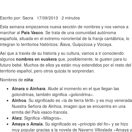
Escrito por: Sacra
17/09/2013
2 minutos
Esta semana empezamos nueva sección de nombres y nos vamos a
marchar al
País Vasco
. Se trata de una comunidad autónoma
española, situada en el extremo nororiental de la franja cantábrica, lo
integran lo territorios históricos: Álava, Guipúzcoa y Vizcaya.
Así que a través de su historia y su cultura, vamos a ir conociendo
algunos
nombres en euskera
que, posiblemente, te gusten para tu
futuro bebé. Muchos de ellos ya están muy extendidos por el resto del
territorio español, pero otros quizás te sorprendan.
Nombres de
niña
:
Ainara o Ainhara
. Alude al momento en el que llegan las
golondrinas, también significa «golondrina».
Ainhoa
. Su significado es «la de tierra fértil» y es muy venerada
Nuestra Señora de Ainhoa, imagen que se encuentra en una
ermita del País vasco-francés.
Alatz
. Significa «Milagros».
Amaya o Amaia
. Su significado es «principio del fin» y se hizo
muy popular gracias a la novela de Navarro Villoslada «Amaya y