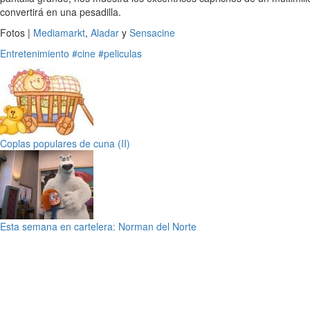
convertirá en una pesadilla.
Fotos |
Mediamarkt
,
Aladar
y
Sensacine
Entretenimiento
#cine
#peliculas
Coplas populares de cuna (II)
Esta semana en cartelera: Norman del Norte