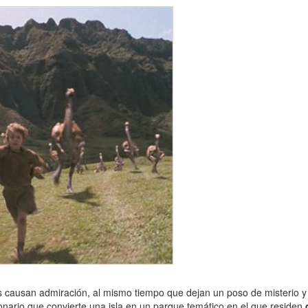
s causan admiración, al mismo tiempo que dejan un poso de misterio y te
lonario que convierte una isla en un parque temático en el que residen