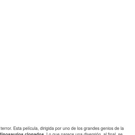
rror. Esta película, dirigida por uno de los grandes genios de la
dinosaurios clonados
. Lo que parece una diversión, al final, se