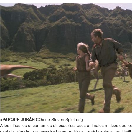
«PARQUE JURÁSICO»
de Steven Spielberg
A los niños les encantan los dinosaurios, esos animales míticos que le
pantalla grande, nos muestra los excéntricos caprichos de un multimil