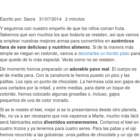
Escrito por: Sacra
31/07/2014
2 minutos
Y seguimos con nuestro empeño de que los niños coman fruta.
Sabemos que son muchos los que todavía se resisten, así que vamos
a emplear nuestras mejores armas para convertirlos en
auténticos
fans de este delicioso y nutritivo alimento
. Si de la manera más
simple se niegan en redondo, vamos a
decorarles un bonito plato
para
que quede de lo más especial. Verás como no se resisten.
De momento hemos preparado un
adorable pavo real
. El cuerpo es
el de media pera. Con la zanahoria le hemos puesto un pico y las
patitas. Los ojos un punto de chocolate. La hermosa cola son gajos de
uva cortados por la mitad, y entre medias, para darle un toque de
colorido, hemos colocado algunas grosellas o, incluso, gajos
pequeños de uva de color morado.
Si se le resiste el kiwi, mejor si se lo presentamos desde otro planeta.
No, no va a ser necesario que nos vayamos a Marte, mucho más fácil
será fabricarles estos
divertidos extraterrestres
. Cortamos el kiwi en
cuatro trozos y ya tenemos para cuatro seres. Para las patas y el ojo
hemos recurrido a las golosinas: unos palitos de chocolate y un ojo de