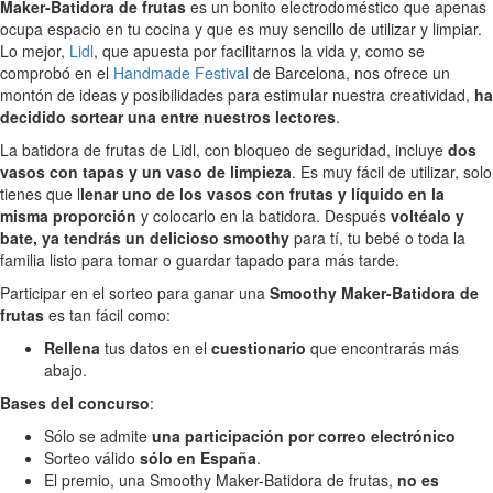
Maker-Batidora de frutas
es un bonito electrodoméstico que apenas
ocupa espacio en tu cocina y que es muy sencillo de utilizar y limpiar.
Lo mejor,
Lidl
, que apuesta por facilitarnos la vida y, como se
comprobó en el
Handmade Festival
de Barcelona, nos ofrece un
montón de ideas y posibilidades para estimular nuestra creatividad,
ha
decidido sortear una entre nuestros lectores
.
La batidora de frutas de Lidl, con bloqueo de seguridad, incluye
dos
vasos con tapas y un vaso de limpieza
. Es muy fácil de utilizar, solo
tienes que l
lenar uno de los vasos con frutas y líquido en la
misma proporción
y colocarlo en la batidora. Después
voltéalo y
bate, ya tendrás un delicioso smoothy
para tí, tu bebé o toda la
familia listo para tomar o guardar tapado para más tarde.
Participar en el sorteo para ganar una
Smoothy Maker-Batidora de
frutas
es tan fácil como:
Rellena
tus datos en el
cuestionario
que encontrarás más
abajo.
Bases del concurso
:
Sólo se admite
una participación por correo electrónico
Sorteo válido
sólo en España
.
El premio, una Smoothy Maker-Batidora de frutas,
no es