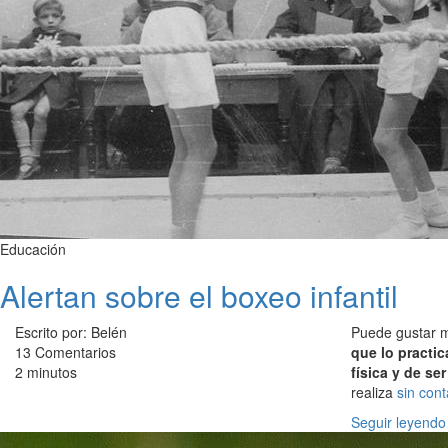
Educación
Alertan sobre el boxeo infantil
Escrito por: Belén
Puede gustar 
13 Comentarios
que lo practi
2 minutos
física y de se
realiza
sin cont
Seguir leyendo