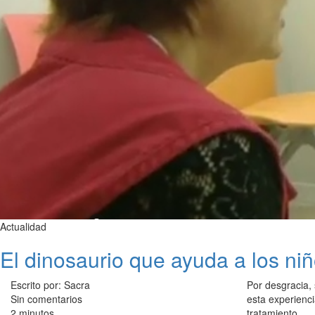
Actualidad
El dinosaurio que ayuda a los niñ
Escrito por: Sacra
Por desgracia,
Sin comentarios
esta experienci
2 minutos
tratamiento.