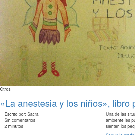
Otros
«La anestesia y los niños», libro
Escrito por: Sacra
Una de las sit
Sin comentarios
ambiente les pu
2 minutos
sienten los pe