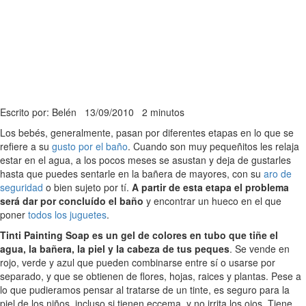
Escrito por: Belén
13/09/2010
2 minutos
Los bebés, generalmente, pasan por diferentes etapas en lo que se
refiere a su
gusto por el baño
. Cuando son muy pequeñitos les relaja
estar en el agua, a los pocos meses se asustan y deja de gustarles
hasta que puedes sentarle en la bañera de mayores, con su
aro de
seguridad
o bien sujeto por tí.
A partir de esta etapa el problema
será dar por concluído el baño
y encontrar un hueco en el que
poner
todos los juguetes
.
Tinti Painting Soap es un gel de colores en tubo que tiñe el
agua, la bañera, la piel y la cabeza de tus peques
. Se vende en
rojo, verde y azul que pueden combinarse entre sí o usarse por
separado, y que se obtienen de flores, hojas, raices y plantas. Pese a
lo que pudieramos pensar al tratarse de un tinte, es seguro para la
piel de los niños, incluso si tienen eccema, y no irrita los ojos. Tiene