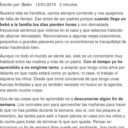
Escrito por: Belén
12/01/2015
2 minutos
Nuestra vida es frenética, vamos siempre corriendo y nos quejamos
de falta de tiempo. Eso antes de ser padres porque
cuando llega un
bebé a la familia los días pierden horas
y con demasiada
frecuencia sentimos que vivimos en el caos y que estamos tratando
de abarcar demasiado. Renunciamos a algunas viejas costumbres,
pequeños o grandes placeres pero no encontramos la tranquilidad de
estar haciéndolo bien.
Aunque no todo el mundo se siente así, este es un comentario muy
habitual entre las madres y más de un padre.
Con el tiempo yo he
aprendido a no exigirme tanto
, a aceptar que tengo unos años por
delante en que nada estará como yo quiero, ni casa, ni trabajo ni
siquiera los niños. Desde que tomé conciencia de que tengo unas
fuerzas limitadas y que yo también necesito mi hueco en la agenda,
me siento mucho mejor.
Una de las cosas que he aprendido es a
desconectar algún fin de
semana
. Los normales son para aprovechar las mañanas para hacer
lo que no has podido durante la semana, eso sí, con los peques al
retortero, las tardes para salir o hacer planes en casa con los niños y
la noche para tratar de terminar lo que aún queda. Pensar en
tomarnos un fin de semana libre puede ser agobiante, ¡hay tanto por