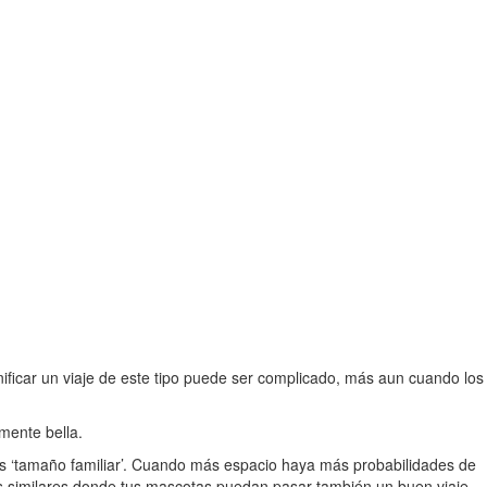
nificar un viaje de este tipo puede ser complicado, más aun cuando los
mente bella.
 más ‘tamaño familiar’. Cuando más espacio haya más probabilidades de
vas similares donde tus mascotas puedan pasar también un buen viaje.