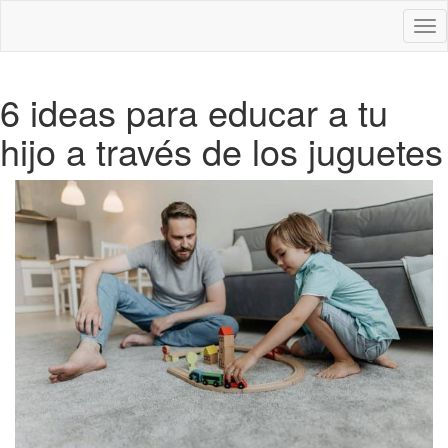
Des
nav
6 ideas para educar a tu
hijo a través de los juguetes