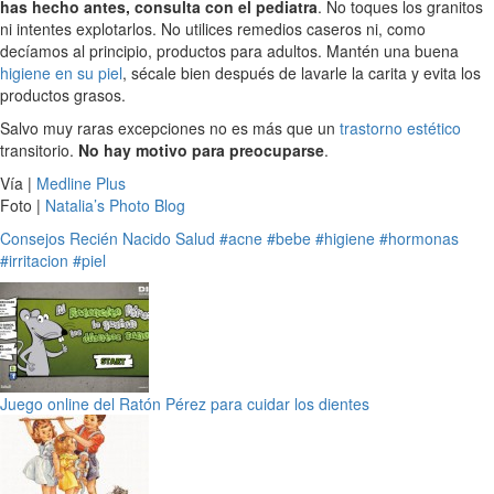
has hecho antes, consulta con el pediatra
. No toques los granitos
ni intentes explotarlos. No utilices remedios caseros ni, como
decíamos al principio, productos para adultos. Mantén una buena
higiene en su piel
, sécale bien después de lavarle la carita y evita los
productos grasos.
Salvo muy raras excepciones no es más que un
trastorno estético
transitorio.
No hay motivo para preocuparse
.
Vía |
Medline Plus
Foto |
Natalia’s Photo Blog
Consejos
Recién Nacido
Salud
#acne
#bebe
#higiene
#hormonas
#irritacion
#piel
Juego online del Ratón Pérez para cuidar los dientes