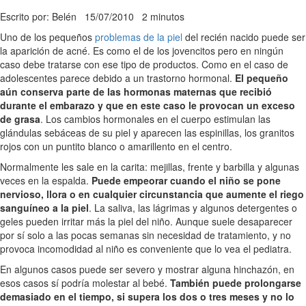
Escrito por: Belén
15/07/2010
2 minutos
Uno de los pequeños
problemas de la piel
del recién nacido puede ser
la aparición de acné. Es como el de los jovencitos pero en ningún
caso debe tratarse con ese tipo de productos. Como en el caso de
adolescentes parece debido a un trastorno hormonal.
El pequeño
aún conserva parte de las hormonas maternas que recibió
durante el embarazo y que en este caso le provocan un exceso
de grasa
. Los cambios hormonales en el cuerpo estimulan las
glándulas sebáceas de su piel y aparecen las espinillas, los granitos
rojos con un puntito blanco o amarillento en el centro.
Normalmente les sale en la carita: mejillas, frente y barbilla y algunas
veces en la espalda.
Puede empeorar cuando el niño se pone
nervioso, llora o en cualquier circunstancia que aumente el riego
sanguíneo a la piel
. La saliva, las lágrimas y algunos detergentes o
geles pueden irritar más la piel del niño. Aunque suele desaparecer
por sí solo a las pocas semanas sin necesidad de tratamiento, y no
provoca incomodidad al niño es conveniente que lo vea el pediatra.
En algunos casos puede ser severo y mostrar alguna hinchazón, en
esos casos sí podría molestar al bebé.
También puede prolongarse
demasiado en el tiempo, si supera los dos o tres meses y no lo