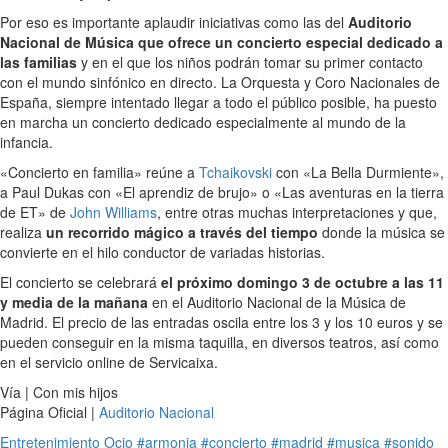
Por eso es importante aplaudir iniciativas como las del
Auditorio
Nacional de Música que ofrece un concierto especial dedicado a
las familias
y en el que los niños podrán tomar su primer contacto
con el mundo sinfónico en directo. La Orquesta y Coro Nacionales de
España, siempre intentado llegar a todo el público posible, ha puesto
en marcha un concierto dedicado especialmente al mundo de la
infancia.
«Concierto en familia» reúne a
Tchaikovski
con «La Bella Durmiente»,
a Paul Dukas con «El aprendiz de brujo» o «Las aventuras en la tierra
de ET» de
John Williams
, entre otras muchas interpretaciones y que,
realiza
un recorrido mágico a través del tiempo
donde la música se
convierte en el hilo conductor de variadas historias.
El concierto se celebrará
el próximo domingo 3 de octubre a las 11
y media de la mañana
en el Auditorio Nacional de la Música de
Madrid. El precio de las entradas oscila entre los 3 y los 10 euros y se
pueden conseguir en la misma taquilla, en diversos teatros, así como
en el servicio online de Servicaixa.
Vía | Con mis hijos
Página Oficial |
Auditorio Nacional
Entretenimiento
Ocio
#armonia
#concierto
#madrid
#musica
#sonido