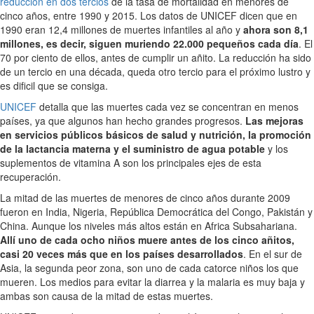
reducción en dos tercios
de la tasa de mortalidad en menores de
cinco años, entre 1990 y 2015. Los datos de UNICEF dicen que en
1990 eran 12,4 millones de muertes infantiles al año y
ahora son 8,1
millones, es decir, siguen muriendo 22.000 pequeños cada día
. El
70 por ciento de ellos, antes de cumplir un añito. La reducción ha sido
de un tercio en una década, queda otro tercio para el próximo lustro y
es dificil que se consiga.
UNICEF
detalla que las muertes cada vez se concentran en menos
países, ya que algunos han hecho grandes progresos.
Las mejoras
en servicios públicos básicos de salud y nutrición, la promoción
de la lactancia materna y el suministro de agua potable
y los
suplementos de vitamina A son los principales ejes de esta
recuperación.
La mitad de las muertes de menores de cinco años durante 2009
fueron en India, Nigeria, República Democrática del Congo, Pakistán y
China. Aunque los niveles más altos están en Africa Subsahariana.
Allí uno de cada ocho niños muere antes de los cinco añitos,
casi 20 veces más que en los países desarrollados
. En el sur de
Asia, la segunda peor zona, son uno de cada catorce niños los que
mueren. Los medios para evitar la diarrea y la malaria es muy baja y
ambas son causa de la mitad de estas muertes.