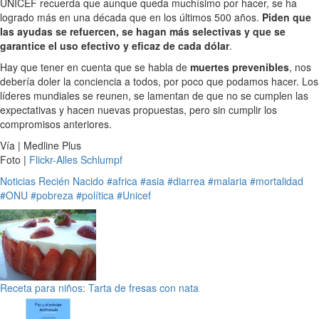
UNICEF recuerda que aunque queda muchísimo por hacer, se ha
logrado más en una década que en los últimos 500 años.
Piden que
las ayudas se refuercen, se hagan más selectivas y que se
garantice el uso efectivo y eficaz de cada dólar
.
Hay que tener en cuenta que se habla de
muertes prevenibles
, nos
debería doler la conciencia a todos, por poco que podamos hacer. Los
líderes mundiales se reunen, se lamentan de que no se cumplen las
expectativas y hacen nuevas propuestas, pero sin cumplir los
compromisos anteriores.
Vía | Medline Plus
Foto |
Flickr-Alles Schlumpf
Noticias
Recién Nacido
#africa
#asia
#diarrea
#malaria
#mortalidad
#ONU
#pobreza
#política
#Unicef
Receta para niños: Tarta de fresas con nata