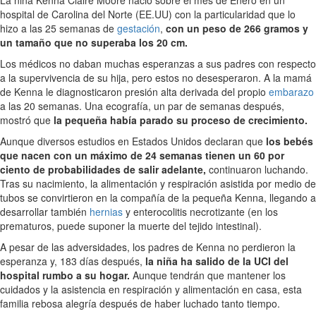
La niña Kenna Claire Moore nació sobre el mes de Enero en un
hospital de Carolina del Norte (EE.UU) con la particularidad que lo
hizo a las 25 semanas de
gestación
,
con un peso de 266 gramos y
un tamaño que no superaba los 20 cm.
Los médicos no daban muchas esperanzas a sus padres con respecto
a la supervivencia de su hija, pero estos no desesperaron. A la mamá
de Kenna le diagnosticaron presión alta derivada del propio
embarazo
a las 20 semanas. Una ecografía, un par de semanas después,
mostró que
la pequeña había parado su proceso de crecimiento.
Aunque diversos estudios en Estados Unidos declaran que
los bebés
que nacen con un máximo de 24 semanas tienen un 60 por
ciento de probabilidades de salir adelante,
continuaron luchando.
Tras su nacimiento, la alimentación y respiración asistida por medio de
tubos se convirtieron en la compañía de la pequeña Kenna, llegando a
desarrollar también
hernias
y enterocolitis necrotizante (en los
prematuros, puede suponer la muerte del tejido intestinal).
A pesar de las adversidades, los padres de Kenna no perdieron la
esperanza y, 183 días después,
la niña ha salido de la UCI del
hospital rumbo a su hogar.
Aunque tendrán que mantener los
cuidados y la asistencia en respiración y alimentación en casa, esta
familia rebosa alegría después de haber luchado tanto tiempo.