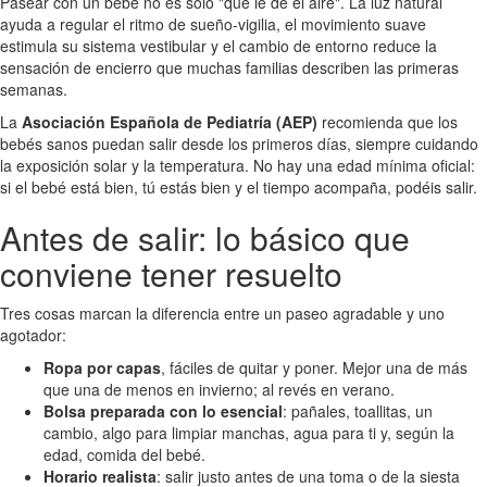
Pasear con un bebé no es solo "que le dé el aire". La luz natural
ayuda a regular el ritmo de sueño-vigilia, el movimiento suave
estimula su sistema vestibular y el cambio de entorno reduce la
sensación de encierro que muchas familias describen las primeras
semanas.
La
Asociación Española de Pediatría (AEP)
recomienda que los
bebés sanos puedan salir desde los primeros días, siempre cuidando
la exposición solar y la temperatura. No hay una edad mínima oficial:
si el bebé está bien, tú estás bien y el tiempo acompaña, podéis salir.
Antes de salir: lo básico que
conviene tener resuelto
Tres cosas marcan la diferencia entre un paseo agradable y uno
agotador:
Ropa por capas
, fáciles de quitar y poner. Mejor una de más
que una de menos en invierno; al revés en verano.
Bolsa preparada con lo esencial
: pañales, toallitas, un
cambio, algo para limpiar manchas, agua para ti y, según la
edad, comida del bebé.
Horario realista
: salir justo antes de una toma o de la siesta