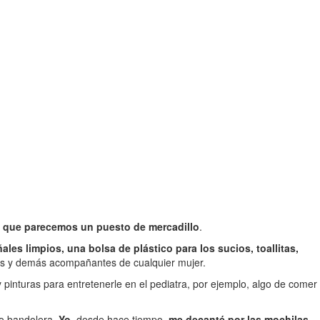
, que parecemos un puesto de mercadillo
.
ales limpios, una bolsa de plástico para los sucios, toallitas,
ves y demás acompañantes de cualquier mujer.
inturas para entretenerle en el pediatra, por ejemplo, algo de comer
mo bandolera.
Yo
, desde hace tiempo,
me decanté por las mochilas
.