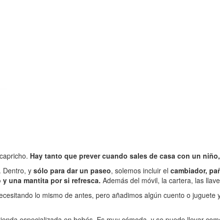
capricho.
Hay tanto que prever cuando sales de casa con un niño
. Dentro, y
sólo para dar un paseo
, solemos incluir el
cambiador, pañ
y una mantita por si refresca.
Además del móvil, la cartera, las lla
esitando lo mismo de antes, pero añadimos algún cuento o juguete y p
 tienda especializada en bebés. Es muy cómoda, y se puede llevar co