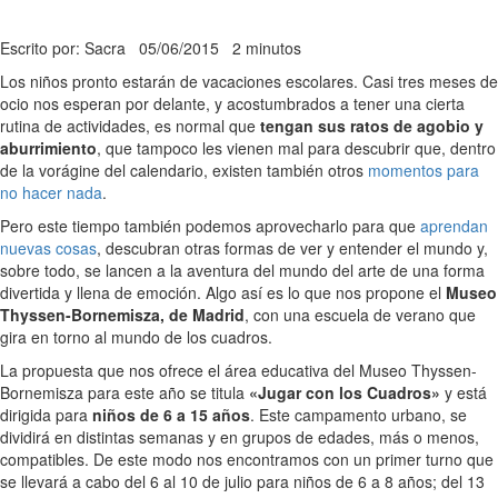
Escrito por: Sacra
05/06/2015
2 minutos
Los niños pronto estarán de vacaciones escolares. Casi tres meses de
ocio nos esperan por delante, y acostumbrados a tener una cierta
rutina de actividades, es normal que
tengan sus ratos de agobio y
aburrimiento
, que tampoco les vienen mal para descubrir que, dentro
de la vorágine del calendario, existen también otros
momentos para
no hacer nada
.
Pero este tiempo también podemos aprovecharlo para que
aprendan
nuevas cosas
, descubran otras formas de ver y entender el mundo y,
sobre todo, se lancen a la aventura del mundo del arte de una forma
divertida y llena de emoción. Algo así es lo que nos propone el
Museo
Thyssen-Bornemisza, de Madrid
, con una escuela de verano que
gira en torno al mundo de los cuadros.
La propuesta que nos ofrece el área educativa del Museo Thyssen-
Bornemisza para este año se titula
«Jugar con los Cuadros»
y está
dirigida para
niños de 6 a 15 años
. Este campamento urbano, se
dividirá en distintas semanas y en grupos de edades, más o menos,
compatibles. De este modo nos encontramos con un primer turno que
se llevará a cabo del 6 al 10 de julio para niños de 6 a 8 años; del 13