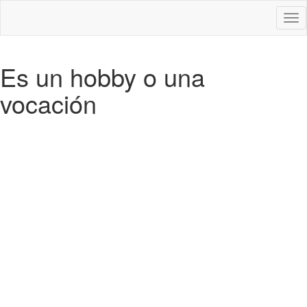
Des
nav
Es un hobby o una
vocación