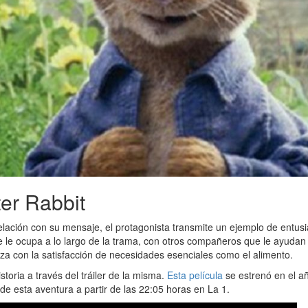
ter Rabbit
 relación con su mensaje, el protagonista transmite un ejemplo de entu
e le ocupa a lo largo de la trama, con otros compañeros que le ayudan y
nza con la satisfacción de necesidades esenciales como el alimento.
oria a través del tráiler de la misma.
Esta película
se estrenó en el a
a de esta aventura a partir de las 22:05 horas en La 1.