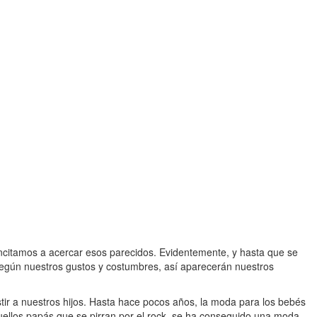
citamos a acercar esos parecidos. Evidentemente, y hasta que se
Según nuestros gustos y costumbres, así aparecerán nuestros
tir a nuestros hijos. Hasta hace pocos años, la moda para los bebés
quellos papás que se pirran por el rock, se ha conseguido una moda