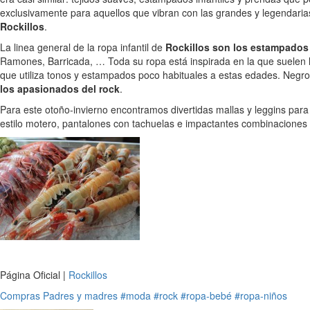
exclusivamente para aquellos que vibran con las grandes y legendari
Rockillos
.
La linea general de la ropa infantil de
Rockillos son los estampados
Ramones, Barricada, … Toda su ropa está inspirada en la que suelen l
que utiliza tonos y estampados poco habituales a estas edades. Negro
los apasionados del rock
.
Para este otoño-invierno encontramos divertidas mallas y leggins pa
estilo motero, pantalones con tachuelas e impactantes combinacione
Página Oficial |
Rockillos
Compras
Padres y madres
#moda
#rock
#ropa-bebé
#ropa-niños