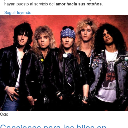
hayan puesto al servicio del
amor hacia sus retoños
.
Seguir leyendo
Ocio
Canciones para los hijos en