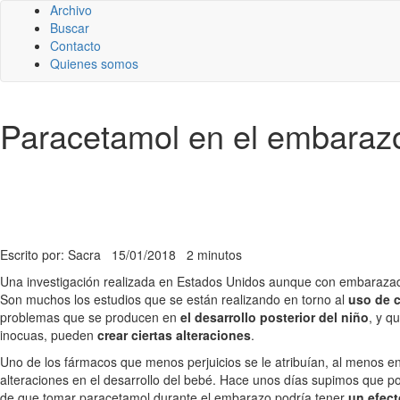
Archivo
Buscar
Contacto
Quienes somos
Paracetamol en el embarazo,
Escrito por: Sacra
15/01/2018
2 minutos
Una investigación realizada en Estados Unidos aunque con embaraza
Son muchos los estudios que se están realizando en torno al
uso de 
problemas que se producen en
el desarrollo posterior del niño
, y q
inocuas, pueden
crear ciertas alteraciones
.
Uno de los fármacos que menos perjuicios se le atribuían, al menos en
alteraciones en el desarrollo del bebé. Hace unos días supimos que p
de que tomar paracetamol durante el embarazo podría tener
un efect