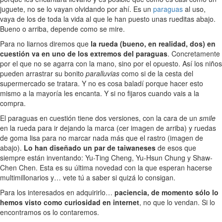
juguete, no se lo vayan olvidando por ahí. Es un
paraguas
al uso,
vaya de los de toda la vida al que le han puesto unas rueditas abajo.
Bueno o arriba, depende como se mire.
Para no liarnos diremos que
la rueda (bueno, en realidad, dos) en
cuestión va en uno de los extremos del paraguas
. Concretamente
por el que no se agarra con la mano, sino por el opuesto. Así los niños
pueden arrastrar su bonito
paralluvias
como si de la cesta del
supermercado se tratara. Y no es cosa baladí porque hacer esto
mismo a la mayoría les encanta. Y si no fijaros cuando vais a la
compra.
El paraguas en cuestión tiene dos versiones, con la cara de un
smile
en la rueda para ir dejando la marca (cer imagen de arriba) y ruedas
de goma lisa para no marcar nada más que el rastro (imagen de
abajo).
Lo han diseñado un par de taiwaneses
de esos que
siempre están inventando: Yu-Ting Cheng, Yu-Hsun Chung y Shaw-
Chen Chen. Esta es su última novedad con la que esperan hacerse
multimillonarios y… vete tú a saber si quizá lo consigan.
Para los interesados en adquirirlo…
paciencia, de momento sólo lo
hemos visto como curiosidad en internet
, no que lo vendan. Si lo
encontramos os lo contaremos.