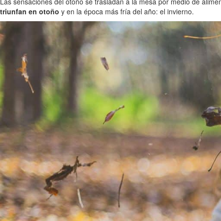
Las sensaciones del otoño se trasladan a la mesa por medio de alim
triunfan en otoño
y en la época más fría del año: el invierno.