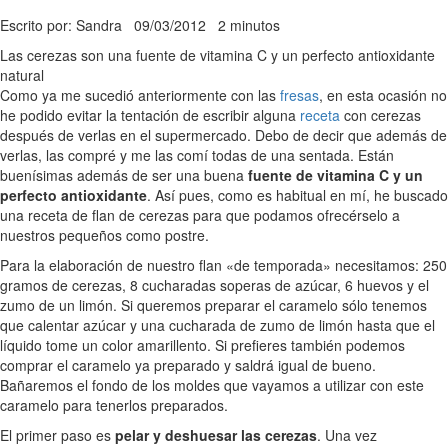
Escrito por: Sandra
09/03/2012
2 minutos
Las cerezas son una fuente de vitamina C y un perfecto antioxidante
natural
Como ya me sucedió anteriormente con las
fresas
, en esta ocasión no
he podido evitar la tentación de escribir alguna
receta
con cerezas
después de verlas en el supermercado. Debo de decir que además de
verlas, las compré y me las comí todas de una sentada. Están
buenísimas además de ser una buena
fuente de vitamina C y un
perfecto antioxidante
. Así pues, como es habitual en mí, he buscado
una receta de flan de cerezas para que podamos ofrecérselo a
nuestros pequeños como postre.
Para la elaboración de nuestro flan «de temporada» necesitamos: 250
gramos de cerezas, 8 cucharadas soperas de azúcar, 6 huevos y el
zumo de un limón. Si queremos preparar el caramelo sólo tenemos
que calentar azúcar y una cucharada de zumo de limón hasta que el
líquido tome un color amarillento. Si prefieres también podemos
comprar el caramelo ya preparado y saldrá igual de bueno.
Bañaremos el fondo de los moldes que vayamos a utilizar con este
caramelo para tenerlos preparados.
El primer paso es
pelar y deshuesar las cerezas
. Una vez