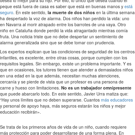
desea lo mejor para su hijo. Por ello, lo único que desea cuando el
peque está fuera de casa es saber que está en buenas manos y
está
seguro
. En este sentido,
la muerte de dos niños
en la última semana
ha despertado la voz de alarma. Dos niños han perdido la vida: uno
en Navarra al morir atrapado entre los barrotes de una vaya. Otro
niño en Cataluña donde perdió la vida atragantado mientras comía
fruta. Una noticia triste que no debe despertar un sentimiento de
alarma generalizada sino que se debe tomar con prudencia.
Los expertos explican que las condiciones de seguridad de los centros
infantiles, es excelente, entre otras cosas, porque cumplen con los
requisitos legales. Sin embargo, existe un problema importante. Y es
que en ocasiones, los tutores tienen que atender a demasiados niños
en una edad en la que además, necesitan muchas atenciones,
cercanía y se pierde de vista que un profesor es una persona de
carne y hueso con limitaciones.
No es un trabajador omnipresente
que puede abarcarlo todo. En este sentido, Javier Urra matiza que:
“Hay unos límites que no deben superarse. Cuantos
más educadores
y personal de apoyo haya, más seguros estarán los niños y mejor
educación recibirán».
Se trata de los primeros años de vida de un niño, cuando requiere
más protección para poder desarrollarse de una forma plena. En