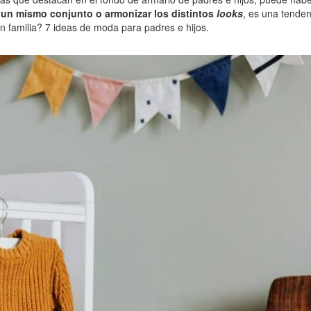
r un mismo conjunto o armonizar los distintos
looks
, es una tenden
en familia? 7 ideas de moda para padres e hijos.