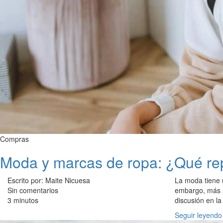
Compras
Moda y marcas de ropa: ¿Qué re
Escrito por: Maite Nicuesa
La moda tiene u
Sin comentarios
embargo, más al
3 minutos
discusión en la
Seguir leyendo