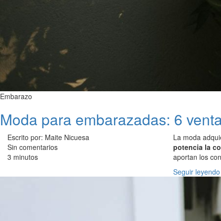
Embarazo
Moda para embarazadas: 6 venta
Escrito por: Maite Nicuesa
La moda adquie
Sin comentarios
potencia la c
3 minutos
aportan los con
Seguir leyendo