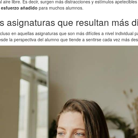
aire libre. Es decir, surgen más distracciones y estímulos apetecibles fr
n esfuerzo añadido
para muchos alumnos.
as asignaturas que resultan más di
incluso en aquellas asignaturas que son más difíciles a nivel individu
sde la perspectiva del alumno que tiende a sentirse cada vez más des