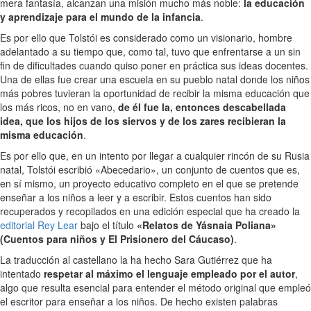
mera fantasía, alcanzan una misión mucho más noble:
la educación
y aprendizaje para el mundo de la infancia
.
Es por ello que Tolstói es considerado como un visionario, hombre
adelantado a su tiempo que, como tal, tuvo que enfrentarse a un sin
fin de dificultades cuando quiso poner en práctica sus ideas docentes.
Una de ellas fue crear una escuela en su pueblo natal donde los niños
más pobres tuvieran la oportunidad de recibir la misma educación que
los más ricos, no en vano,
de él fue la, entonces descabellada
idea, que los hijos de los siervos y de los zares recibieran la
misma educación
.
Es por ello que, en un intento por llegar a cualquier rincón de su Rusia
natal, Tolstói escribió «Abecedario», un conjunto de cuentos que es,
en sí mismo, un proyecto educativo completo en el que se pretende
enseñar a los niños a leer y a escribir. Estos cuentos han sido
recuperados y recopilados en una edición especial que ha creado la
editorial Rey Lear
bajo el título
«Relatos de Yásnaia Poliana»
(Cuentos para niños y El Prisionero del Cáucaso)
.
La traducción al castellano la ha hecho Sara Gutiérrez que ha
intentado
respetar al máximo el lenguaje empleado por el autor
,
algo que resulta esencial para entender el método original que empleó
el escritor para enseñar a los niños. De hecho existen palabras