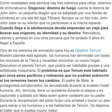
Como novedades esta semana hay tres estrenos para niños, estamos
de enhorabuena.
Dragones: destino de fuego
cuenta la historia de
John John, un pequeño dragón que es adoptado por una familia de
cóndores en una isla del lago Titicaca. Aunque es un hijo más, John
John sabe en su interior que no pertenecen a la misma especie.
Cuando llega a la adolescencia decide emprender un viaje para
buscar sus orígenes, su identidad y su destino
. Naturaleza,
valores y amistad en una cinta peruana que ha tardado 5 años en
llegar a España.
Otro de los estrenos de animación para hoy es
Objetivo Terrum
.
Nuestro planeta está agotado, los humanos han terminado con todos
los recursos de la Tierra y necesitan encontrar un nuevo hogar.
Descubren el planeta Terrum, que podría ser habitable gracias a una
sofisticada maquinaria. El
problema es que Terrum está habitado
por unos seres pacíficos y tolerantes que no podrían sobrevivir
si los terrestres hacen los cambios
. El padre de Mala, la
protagonista extraterrestre, es secuestrado durante la invasión hostil
humana. Jim, terrícola, tiene un accidente durante el ataque y es
capturado y cuidado por Mala quien quiere canjearlo por su padre.
Durante la recuperación del piloto forjan una amistad y trazan un plan
para salvar a los humanos y a los habitantes de Terrum. Os dejamos
el trailer que lo explica mucho mejor: